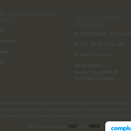
E RECHERCHEZ-
INFORMATIONS
US ?
LÉGALES
eil
N° ENTREPRISE : 0874.398.2
services
N° TVA : BE 0874.398.283
opos
N° ITAA :
50.750.602
act
SIEGE SOCIAL :
Rue du Point d'Arrêt 39
6120 Ham-sur-Heure
scaux respectent un code de déontologie strict et se forment continuelle
dépendants et intègres. Ils doivent respecter le secret professionnel. Il
es instances disciplinaires indépendantes en cas de non-respect de ce
Voir la déontologie de
l’
IEC
et de
l’
IPCF
»