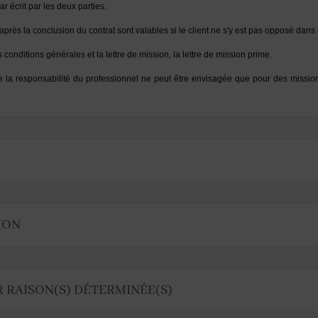
r écrit par les deux parties.
rès la conclusion du contrat sont valables si le client ne s'y est pas opposé dans l
conditions générales et la lettre de mission, la lettre de mission prime.
a responsabilité du professionnel ne peut être envisagée que pour des missions
TION
R RAISON(S) DÉTERMINÉE(S)