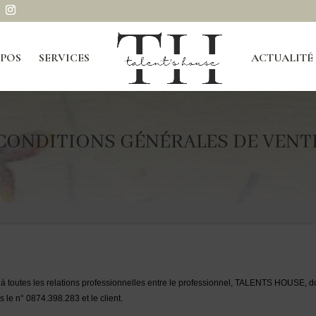
OPOS
SERVICES
ACTUALITÉ
CONDITIONS GÉNÉRALES DE VENT
à toutes les relations professionnelles entre le professionnel, TALENTS HOUSE, dont
le n° 0874.398.283 et le client.