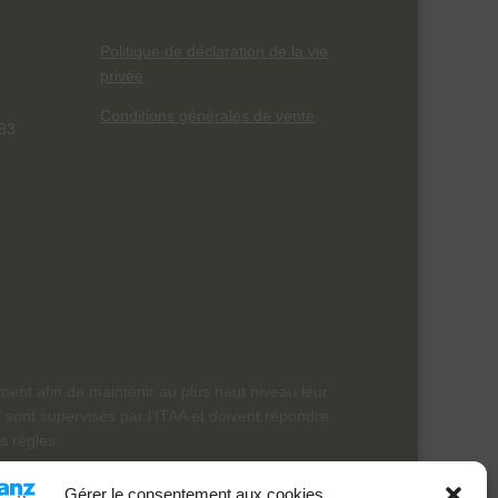
Politique de déclaration de la vie
privée
Conditions générales de vente
83
ment afin de maintenir au plus haut niveau leur
s sont supervisés par l’ITAA et doivent répondre
s règles.
Gérer le consentement aux cookies