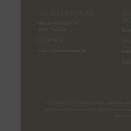
TALENT'S HOUSE
QU
VO
Rue de Marcinelle 30
6000 Charleroi
Accu
071/49 74 00
Nos 
hugues@talentshouse.be
À pr
Cont
« Les experts-comptables et les conseillers fi
compétence professionnelle. Ils doivent être in
devant d