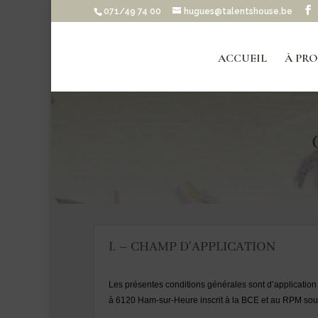
071/49 74 00
hugues@talentshouse.be
ACCUEIL
À PR
I. – CHAMP D'APPLICATION
Les présentes conditions générales sont d’application 
à 6120 Ham-sur-Heure inscrit à la BCE et au RPM sous 