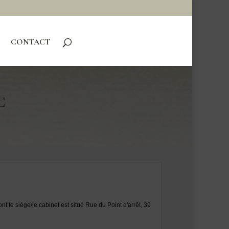
CONTACT
E
 le siège/le cabinet est situé Rue du Point d'arrêt, 39