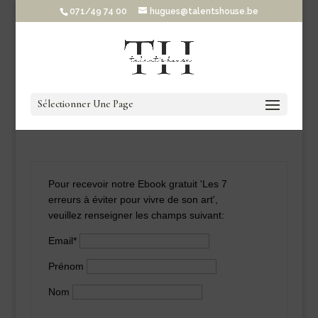
071/49 74 00
hugues@talentshouse.be
Sélectionner Une Page
Pour recevoir notre Ebook gratuit 'Les 7
erreurs à éviter pour vivre de son art',
veuillez renseigner les champs suivant:
Email*
Prénom
Nom