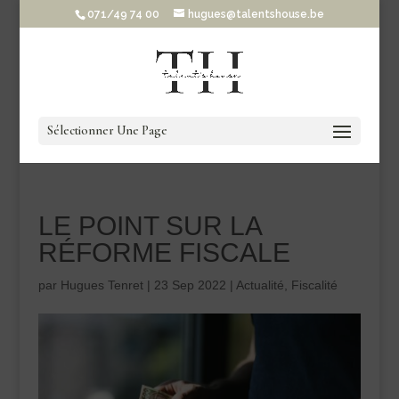
071/49 74 00
hugues@talentshouse.be
Sélectionner Une Page
LE POINT SUR LA
RÉFORME FISCALE
par
Hugues Tenret
|
23 Sep 2022
|
Actualité
,
Fiscalité