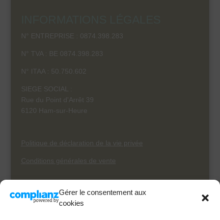
INFORMATIONS LÉGALES
N° ENTREPRISE : 0874.398.283
N° TVA : BE 0874.398.283
N° ITAA :
50.750.602
SIEGE SOCIAL :
Rue du Point d'Arrêt 39
6120 Ham-sur-Heure
Politique de déclaration de la vie privée
Conditions générales de vente
Gérer le consentement aux
« Les experts-comptables et les conseillers fiscaux
cookies
respectent un code de déontologie strict et se forment