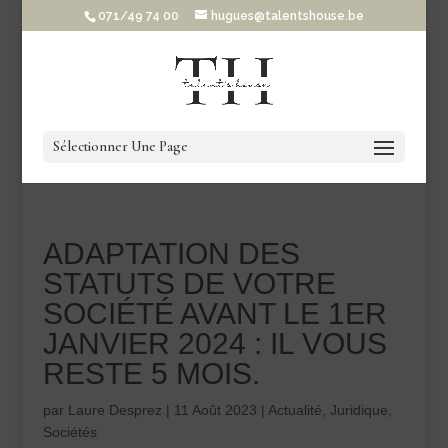
071/49 74 00
hugues@talentshouse.be
Sélectionner Une Page
ADAPTATION DES
STATUTS DE VOTRE
SOCIÉTÉ AVANT LE 1ER
JANVIER 2024 : IL VOUS
RESTE 5 MOIS.
par
Laure Desprez
|
11 Août 2023
|
Actualité
,
Juridique
,
Sociétés