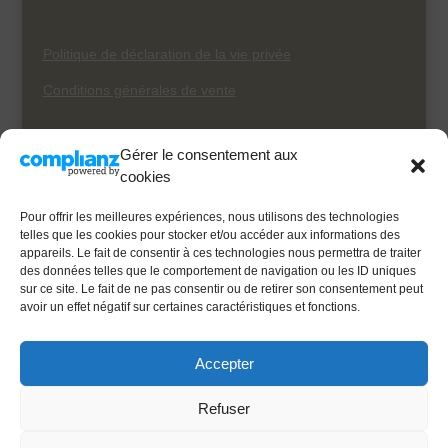
Politique de déclaration de la vie privée
Conditions générales de vente
Gérer le consentement aux
« Les experts-comptables et les conseillers fiscaux
cookies
respectent un code de déontologie strict et se forment
continuellement afin de maintenir au plus haut niveau
Pour offrir les meilleures expériences, nous utilisons des technologies
leur compétence professionnelle. Ils doivent être
telles que les cookies pour stocker et/ou accéder aux informations des
appareils. Le fait de consentir à ces technologies nous permettra de traiter
indépendants et intègres. Ils doivent respecter le secret
des données telles que le comportement de navigation ou les ID uniques
professionnel. Ils sont supervisés par l’ITAA et doivent
sur ce site. Le fait de ne pas consentir ou de retirer son consentement peut
répondre devant des instances disciplinaires
avoir un effet négatif sur certaines caractéristiques et fonctions.
indépendantes en cas de non-respect de ces règles.
Voir la déontologie de
l’
IEC
et de
l’
IPCF
»
Accepter
Refuser