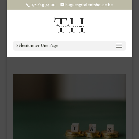
071/49 74 00
hugues@talentshouse.be
Sélectionner Une Page