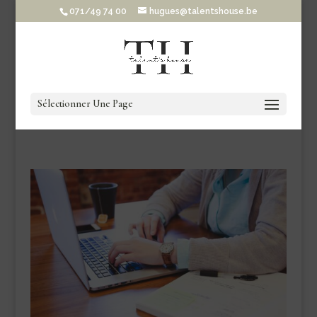
071/49 74 00
hugues@talentshouse.be
Sélectionner Une Page